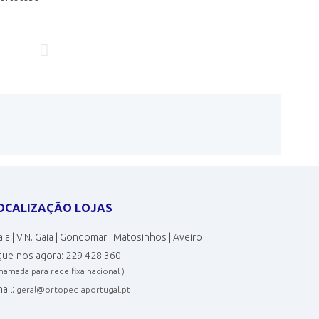
OCALIZAÇÃO LOJAS
ia | V.N. Gaia | Gondomar | Matosinhos | Aveiro
gue-nos agora:
229 428 360
chamada para rede fixa nacional )
ail:
geral@ortopediaportugal.pt