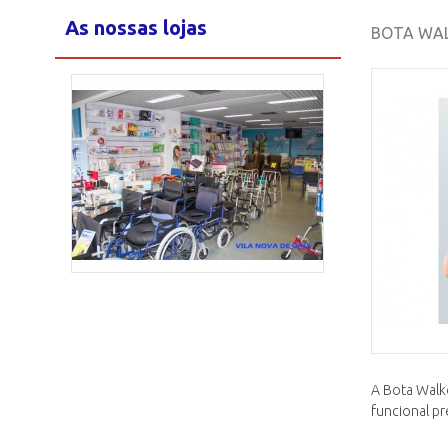
As nossas lojas
BOTA WAL
Loja Maia
2/15
A Bota Walk
funcional pr