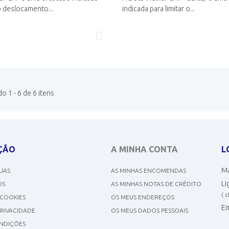
 o deslocamento...
indicada para limitar o...
 1 - 6 de 6 itens
ÇÃO
A MINHA CONTA
L
Ma
OJAS
AS MINHAS ENCOMENDAS
Li
OS
AS MINHAS NOTAS DE CRÉDITO
( 
 COOKIES
OS MEUS ENDEREÇOS
Em
PRIVACIDADE
OS MEUS DADOS PESSOAIS
NDIÇÕES