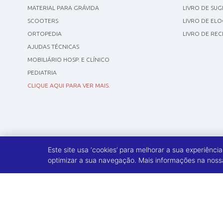
MATERIAL PARA GRÁVIDA
LIVRO DE SU
SCOOTERS
LIVRO DE ELO
ORTOPEDIA
LIVRO DE RE
AJUDAS TÉCNICAS
MOBILIÁRIO HOSP. E CLÍNICO
PEDIATRIA
CLIQUE AQUI PARA VER MAIS.
Este site usa ‘cookies’ para melhorar a sua experiênci
optimizar a sua navegação. Mais informações na nossa 
©
2009 - 2026
A Poltrona, Lda. Todos os direitos reservados.