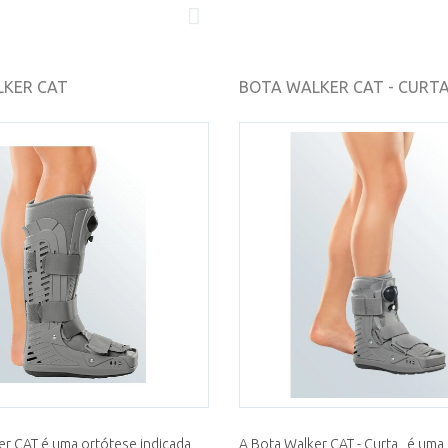
LKER CAT
BOTA WALKER CAT - CURT
er CAT é uma ortótese indicada
A Bota Walker CAT - Curta, é uma