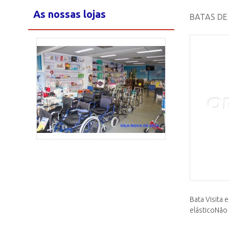
As nossas lojas
BATAS DE
Loja Maia
2/15
Bata Visita 
elásticoNão E