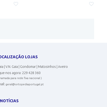
OCALIZAÇÃO LOJAS
ia | V.N. Gaia | Gondomar | Matosinhos | Aveiro
gue-nos agora:
229 428 360
chamada para rede fixa nacional )
ail:
geral@ortopediaportugal.pt
NOTÍCIAS