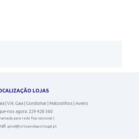
OCALIZAÇÃO LOJAS
ia | V.N. Gaia | Gondomar | Matosinhos | Aveiro
gue-nos agora:
229 428 360
chamada para rede fixa nacional )
ail:
geral@ortopediaportugal.pt