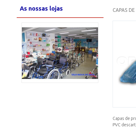
As nossas lojas
CAPAS DE 
Loja Maia
2/15
Capas de pr
PVC descart