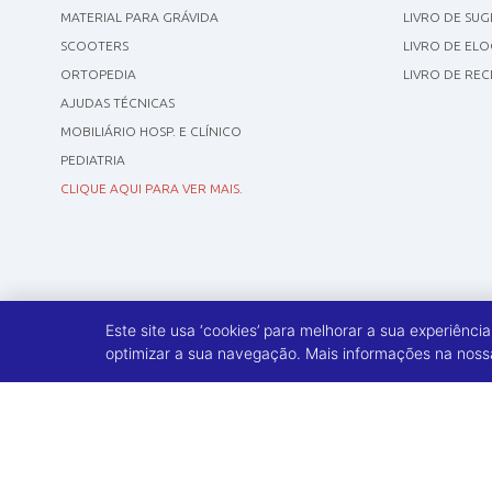
MATERIAL PARA GRÁVIDA
LIVRO DE SU
SCOOTERS
LIVRO DE ELO
ORTOPEDIA
LIVRO DE RE
AJUDAS TÉCNICAS
MOBILIÁRIO HOSP. E CLÍNICO
PEDIATRIA
CLIQUE AQUI PARA VER MAIS.
Este site usa ‘cookies’ para melhorar a sua experiênci
optimizar a sua navegação. Mais informações na nossa 
©
2009 - 2026
A Poltrona, Lda. Todos os direitos reservados.