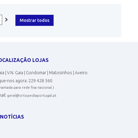
Mostrar todos
OCALIZAÇÃO LOJAS
ia | V.N. Gaia | Gondomar | Matosinhos | Aveiro
gue-nos agora:
229 428 360
chamada para rede fixa nacional )
ail:
geral@ortopediaportugal.pt
NOTÍCIAS