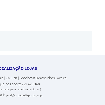
OCALIZAÇÃO LOJAS
ia | V.N. Gaia | Gondomar | Matosinhos | Aveiro
gue-nos agora:
229 428 360
chamada para rede fixa nacional )
ail:
geral@ortopediaportugal.pt