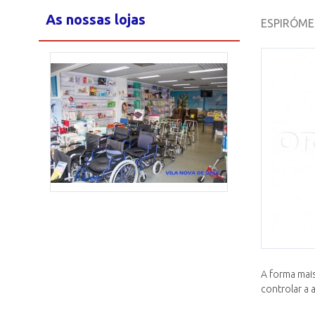
As nossas lojas
ESPIRÓME
Loja Maia
2/15
A forma mais
controlar a 