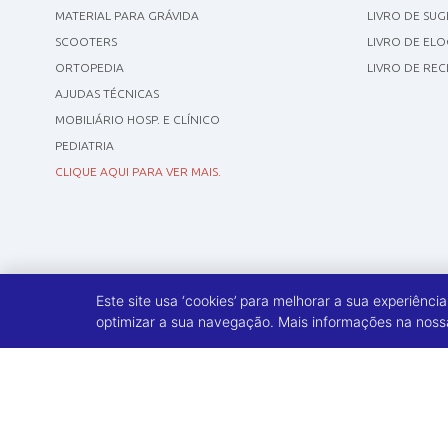
MATERIAL PARA GRÁVIDA
LIVRO DE SU
SCOOTERS
LIVRO DE ELO
ORTOPEDIA
LIVRO DE RE
AJUDAS TÉCNICAS
MOBILIÁRIO HOSP. E CLÍNICO
PEDIATRIA
CLIQUE AQUI PARA VER MAIS.
Este site usa ‘cookies’ para melhorar a sua experiênci
optimizar a sua navegação. Mais informações na nossa 
©
2009 - 2026
A Poltrona, Lda. Todos os direitos reservados.