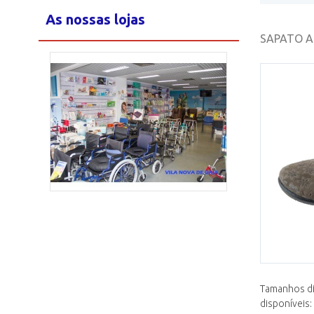
As nossas lojas
SAPATO A
Loja Maia
2/15
Tamanhos di
disponíveis: