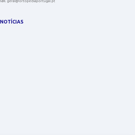
ail:
geral@ortopediaportugal.pt
NOTÍCIAS