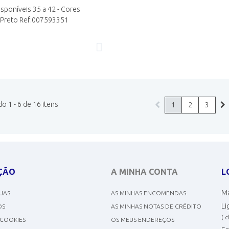
sponíveis 35 a 42 - Cores
: Preto Ref:007593351
 1 - 6 de 16 itens
1
2
3
ÇÃO
A MINHA CONTA
L
Ma
OJAS
AS MINHAS ENCOMENDAS
Li
OS
AS MINHAS NOTAS DE CRÉDITO
( 
 COOKIES
OS MEUS ENDEREÇOS