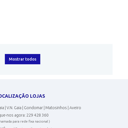
Mostrar todos
OCALIZAÇÃO LOJAS
ia | V.N. Gaia | Gondomar | Matosinhos | Aveiro
gue-nos agora:
229 428 360
chamada para rede fixa nacional )